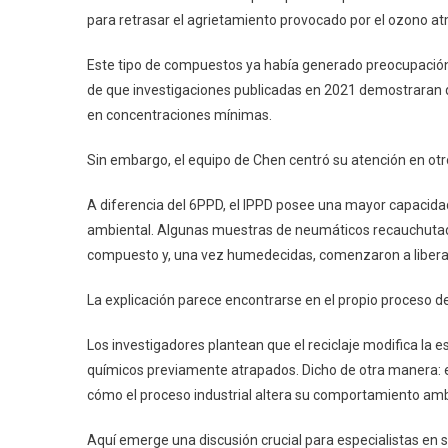
para retrasar el agrietamiento provocado por el ozono at
Este tipo de compuestos ya había generado preocupación c
de que investigaciones publicadas en 2021 demostraran
en concentraciones mínimas.
Sin embargo, el equipo de Chen centró su atención en o
A diferencia del 6PPD, el IPPD posee una mayor capacidad d
ambiental. Algunas muestras de neumáticos recauchutad
compuesto y, una vez humedecidas, comenzaron a libera
La explicación parece encontrarse en el propio proceso 
Los investigadores plantean que el reciclaje modifica la es
químicos previamente atrapados. Dicho de otra manera: e
cómo el proceso industrial altera su comportamiento amb
Aquí emerge una discusión crucial para especialistas en s