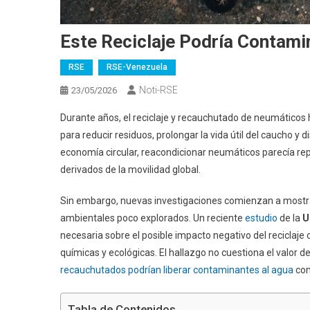
Este Reciclaje Podría Contami
RSE
RSE-Venezuela
Noti-RSE
23/05/2026
Durante años, el reciclaje y recauchutado de neumático
para reducir residuos, prolongar la vida útil del caucho y d
economía circular, reacondicionar neumáticos parecía rep
derivados de la movilidad global.
Sin embargo, nuevas investigaciones comienzan a mostra
ambientales poco explorados. Un reciente
estudio
de la
U
necesaria sobre el posible impacto negativo del recicla
químicas y ecológicas. El hallazgo no cuestiona el valor de
recauchutados podrían liberar contaminantes al agua
con
Tabla de Contenidos