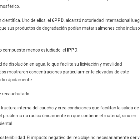
mosférico.
ientífica. Uno de ellos, el
6PPD
, alcanzó notoriedad internacional lue
 que sus productos de degradación podían matar salmones coho incluso
tro compuesto menos estudiado: el
IPPD
.
e disolución en agua, lo que facilita su lixiviación y movilidad
os mostraron concentraciones particularmente elevadas de este
rlo rápidamente.
de recauchutado.
tructura interna del caucho y crea condiciones que facilitan la salida de
l problema no radica únicamente en qué contiene el material, sino en
iental.
ostenibilidad. El impacto negativo del reciclaje no necesariamente deri