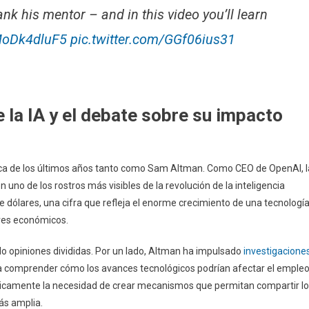
k his mentor – and in this video you’ll learn
/MoDk4dluF5
pic.twitter.com/GGf06ius31
e la IA y el debate sobre su impacto
ca de los últimos años tanto como Sam Altman. Como CEO de OpenAI, l
uno de los rostros más visibles de la revolución de la inteligencia
de dólares, una cifra que refleja el enorme crecimiento de una tecnologí
res económicos.
o opiniones divididas. Por un lado, Altman ha impulsado
investigacione
ra comprender cómo los avances tecnológicos podrían afectar el emple
úblicamente la necesidad de crear mecanismos que permitan compartir l
más amplia.