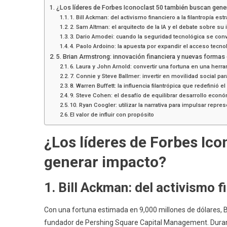
¿Los líderes de Forbes Iconoclast 50 también buscan gene
1. Bill Ackman: del activismo financiero a la filantropía est
2. Sam Altman: el arquitecto de la IA y el debate sobre su
3. Dario Amodei: cuando la seguridad tecnológica se con
4. Paolo Ardoino: la apuesta por expandir el acceso tecno
5. Brian Armstrong: innovación financiera y nuevas formas
6. Laura y John Arnold: convertir una fortuna en una herr
7. Connie y Steve Ballmer: invertir en movilidad social p
8. Warren Buffett: la influencia filantrópica que redefinió
9. Steve Cohen: el desafío de equilibrar desarrollo econ
10. Ryan Coogler: utilizar la narrativa para impulsar repre
El valor de influir con propósito
¿Los líderes de Forbes Ic
generar impacto?
1. Bill Ackman: del activismo f
Con una fortuna estimada en 9,000 millones de dólares, Bi
fundador de Pershing Square Capital Management. Duran