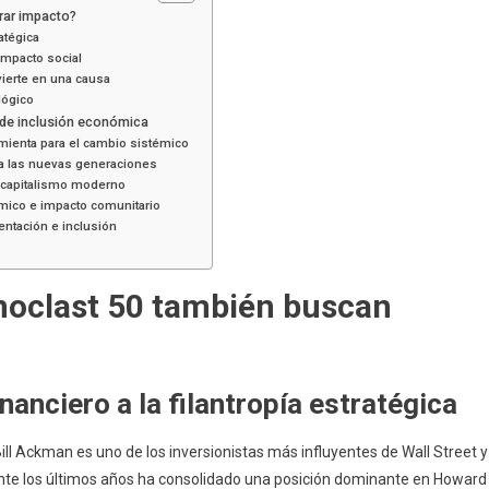
rar impacto?
ratégica
 impacto social
vierte en una causa
lógico
 de inclusión económica
amienta para el cambio sistémico
ara las nuevas generaciones
 el capitalismo moderno
ómico e impacto comunitario
sentación e inclusión
onoclast 50 también buscan
inanciero a la filantropía estratégica
ll Ackman es uno de los inversionistas más influyentes de Wall Street y
te los últimos años ha consolidado una posición dominante en Howard