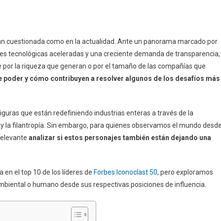
i tan cuestionada como en la actualidad. Ante un panorama marcado por
nes tecnológicas aceleradas y una creciente demanda de transparencia,
e por la riqueza que generan o por el tamaño de las compañías que
e poder y cómo contribuyen a resolver algunos de los desafíos más
iguras que están redefiniendo industrias enteras a través de la
to y la filantropía. Sin embargo, para quienes observamos el mundo desd
 relevante
analizar si estos personajes también están dejando una
en el top 10 de los líderes de
Forbes Iconoclast 50
, pero exploramos
mbiental o humano desde sus respectivas posiciones de influencia.