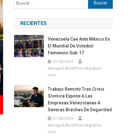
Buscar:
RECIENTES
Venezuela Cae Ante México En
El Mundial De Voleibol
Femenino Sub-17
07/08/2026
Managed WordPress Migration
User
Trabajo Remoto Tras Crisis
Sísmica Expone A Las
Empresas Venezolanas A
Severas Brechas De Seguridad
07/08/2026
Managed WordPress Migration
User