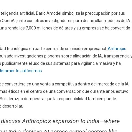
eligencia artificial, Dario Amodei simboliza la preocupación por sus
OpenAI junto con otros investigadores para desarrollar modelos de IA
una ronda los 7,000 millones de dólares y su empresa se ha convertido
dad tecnológica en parte central de su misión empresarial.
Anthropic
ulsado investigaciones pioneras sobre alineación de IA, transparencia 
 públicamente el uso de sus sistemas para vigilancia masiva y ha
mpletamente autónomas
.
e convertirse en una ventaja competitiva dentro del mercado de la IA,
emas éticos en el centro de una conversación que durante años estuvo
. Su liderazgo demuestra que la responsabilidad también puede
 desarrollar.
 discuss Anthropic’s expansion to India—where
w India deploys AI across critical sectors like