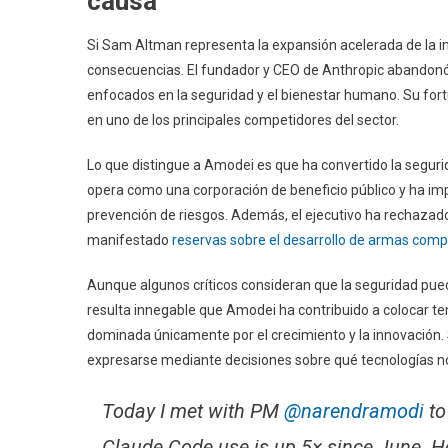
causa
Si Sam Altman representa la expansión acelerada de la int
consecuencias. El fundador y CEO de Anthropic abandonó 
enfocados en la seguridad y el bienestar humano. Su fort
en uno de los principales competidores del sector.
Lo que distingue a Amodei es que ha convertido la seguri
opera como una corporación de beneficio público y ha imp
prevención de riesgos. Además, el ejecutivo ha rechazado
manifestado
reservas sobre el desarrollo de armas co
Aunque algunos críticos consideran que la seguridad pued
resulta innegable que Amodei ha contribuido a colocar t
dominada únicamente por el crecimiento y la innovación
expresarse mediante decisiones sobre qué tecnologías no
Today I met with PM
@narendramodi
to
Claude Code use is up 5× since June. Ho