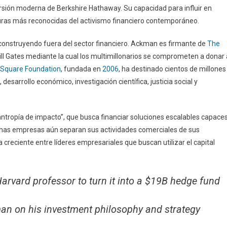
sión moderna de Berkshire Hathaway. Su capacidad para influir en
uras más reconocidas del activismo financiero contemporáneo.
construyendo fuera del sector financiero. Ackman es firmante de
The
Bill Gates mediante la cual los multimillonarios se comprometen a donar 
 Square Foundation
, fundada en
2006
, ha destinado cientos de millones
esarrollo económico, investigación científica, justicia social y
ilantropía de impacto”, que busca financiar soluciones escalables capace
as empresas aún separan sus actividades comerciales de sus
eciente entre líderes empresariales que buscan utilizar el capital
rvard professor to turn it into a $19B hedge fund
n on his investment philosophy and strategy