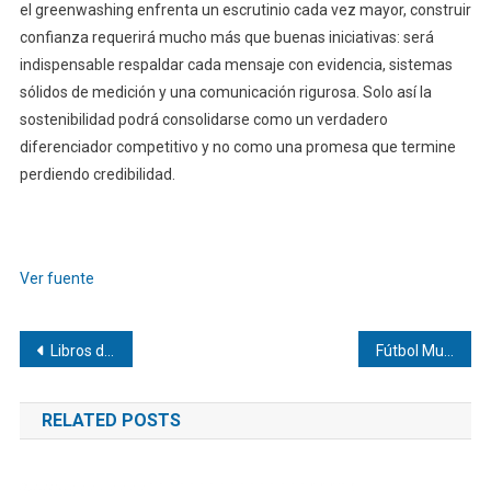
el greenwashing enfrenta un escrutinio cada vez mayor, construir
confianza requerirá mucho más que buenas iniciativas: será
indispensable respaldar cada mensaje con evidencia, sistemas
sólidos de medición y una comunicación rigurosa. Solo así la
sostenibilidad podrá consolidarse como un verdadero
diferenciador competitivo y no como una promesa que termine
perdiendo credibilidad.
Ver fuente
Navegación
Libros de vampiros para adentrarse en historias de sangre, misterio y oscuridad
Fútbol Mundial a millón: Dos récords importantes para la historia de esta Copa
de
RELATED POSTS
entradas