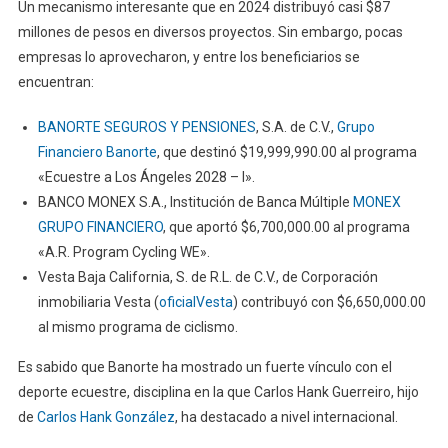
Un mecanismo interesante que en 2024 distribuyó casi $87
millones de pesos en diversos proyectos. Sin embargo, pocas
empresas lo aprovecharon, y entre los beneficiarios se
encuentran:
BANORTE SEGUROS Y PENSIONES
, S.A. de C.V.,
Grupo
Financiero Banorte
, que destinó $19,999,990.00 al programa
«Ecuestre a Los Ángeles 2028 – I».
BANCO MONEX S.A., Institución de Banca Múltiple
MONEX
GRUPO FINANCIERO
, que aportó $6,700,000.00 al programa
«A.R. Program Cycling WE».
Vesta Baja California, S. de R.L. de C.V., de Corporación
inmobiliaria Vesta (
oficialVesta
) contribuyó con $6,650,000.00
al mismo programa de ciclismo.
Es sabido que Banorte ha mostrado un fuerte vínculo con el
deporte ecuestre, disciplina en la que Carlos Hank Guerreiro, hijo
de
Carlos Hank González
, ha destacado a nivel internacional.