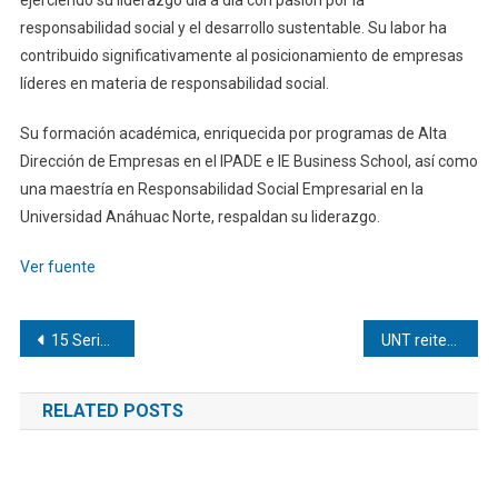
responsabilidad social y el desarrollo sustentable. Su labor ha
contribuido significativamente al posicionamiento de empresas
líderes en materia de responsabilidad social.
Su formación académica, enriquecida por programas de Alta
Dirección de Empresas en el IPADE e IE Business School, así como
una maestría en Responsabilidad Social Empresarial en la
Universidad Anáhuac Norte, respaldan su liderazgo.
Ver fuente
Navegación
15 Series en inglés para ver con niños
UNT reitera su participación en las elecciones del 25 de mayo
de
RELATED POSTS
entradas