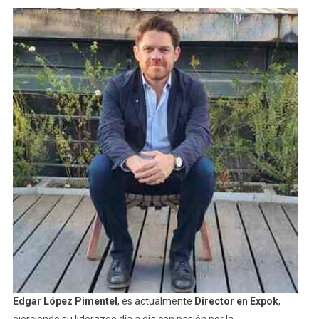
Edgar López Pimentel
, es actualmente
Director en Expok
,
ejerciendo su liderazgo día a día con pasión por la