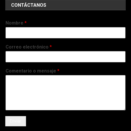
Comentario o mensaje
*
Enviar
Noti RSE | Noticias con sentido responsable | Derechos Reservados | 2019
|
Tema: News Portal de
Mystery Themes
.
Comunidades
Educación
Salud
Ambiente
RSE-Venezuela
Actualidad