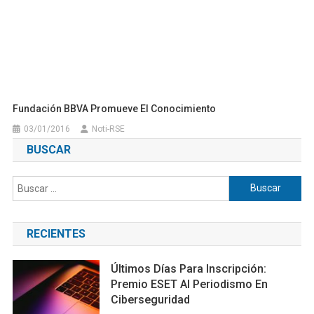
03/01/2016
Noti-RSE
BUSCAR
Buscar:
RECIENTES
Últimos Días Para Inscripción:
Premio ESET Al Periodismo En
Ciberseguridad
08/08/2026
Managed WordPress Migration User
Copa Airlines Tendrá Vuelos
Directos A La Isla De Margarita A
Partir De Noviembre
08/08/2026
Managed WordPress Migration User