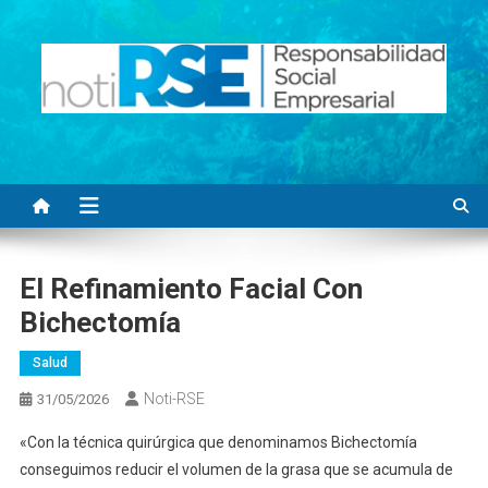
Saltar
al
contenido
Noti RSE
Noticias con sentido responsable
El Refinamiento Facial Con
Bichectomía
Salud
Noti-RSE
31/05/2026
«Con la técnica quirúrgica que denominamos Bichectomía
conseguimos reducir el volumen de la grasa que se acumula de