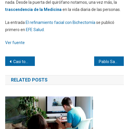
nada. Desde la puerta del quirófano notamos, una vez más, la
trascendencia de la Medicina
en la vida diaria de las personas.
La entrada
El refinamiento facial con Bichectomía
se publicó
primero en
EFE Salud
.
Ver fuente
Navegación
Casi toda la electricidad que consume BBVA ya procede de fuentes renovables
Pablo Sandoval será «eterno» en San Francisco
de
RELATED POSTS
entradas