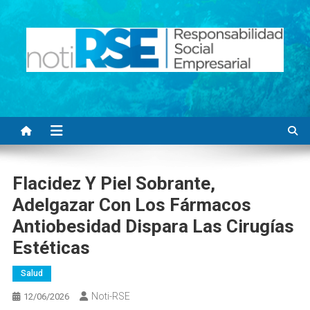
Saltar
al
contenido
Noti RSE
Noticias con sentido responsable
Flacidez Y Piel Sobrante,
Adelgazar Con Los Fármacos
Antiobesidad Dispara Las Cirugías
Estéticas
Salud
Noti-RSE
12/06/2026