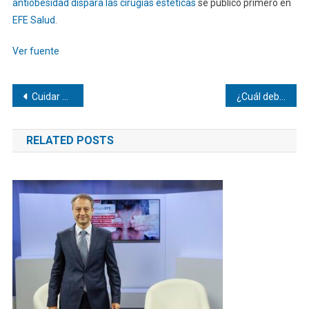
antiobesidad dispara las cirugías estéticas
se publicó primero en
EFE Salud
.
Ver fuente
Navegación
Cuidar el planeta desde los territorios
¿Cuál debe ser la responsabilidad de la universidad ante la sociedad?
de
RELATED POSTS
entradas