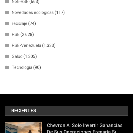
Noti-RSE
(663)
Novedades ecológicas
(117)
reciclaje
(74)
RSE
(2.628)
RSE-Venezuela
(1.333)
Salud
(1.305)
Tecnología
(90)
RECIENTES
Chevron Al Solo Invertir Ganancias
De Sus Operaciones Frenaría Su