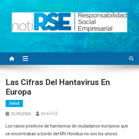
Saltar
al
contenido
Noti RSE
Noticias con sentido responsable
Las Cifras Del Hantavirus En
Europa
Salud
Noti-RSE
22/05/2026
Los casos positivos de hantavirus de ciudadanos europeos que
se encontraban a bordo del MV Hondius no son los únicos