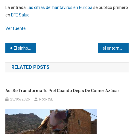
La entrada
Las cifras del hantavirus en Europa
se publicó primero
en
EFE Salud
.
Ver fuente
Navegación
El sinhogarismo en el centro del debate global sobre vivienda
el entorno de programación gratuito que ayuda a los estudiantes a entender cómo se programa en Python
de
RELATED POSTS
entradas
Así Se Transforma Tu Piel Cuando Dejas De Comer Azúcar
25/05/2026
Noti-RSE