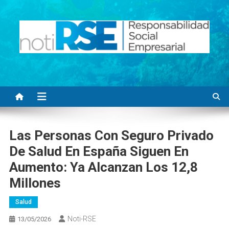
Saltar
al
contenido
Noti RSE
Noticias con sentido responsable
Las Personas Con Seguro Privado
De Salud En España Siguen En
Aumento: Ya Alcanzan Los 12,8
Millones
Salud
Noti-RSE
13/05/2026