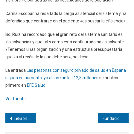
Carina Escobar ha resaltado la carga asistencial del sistema y ha
defendido que centrarse en el paciente «es buscar la eficiencia».
Boi Ruiz ha recordado que el gran reto del sistema sanitario es
«la solvencia» y que tal y como está configurado no es solvente:
«Tenemos unas organización y una estructura presupuestaria
que va al revés de lo que debe ser», ha dicho.
La entrada
Las personas con seguro privado de salud en España
siguen en aumento: ya alcanzan los 12,8 millones
se publicó
primero en
EFE Salud
.
Ver fuente
Navegación
LeBron James deja en el aire su futuro en la NBA
Fundación Aleatica lanza la 4a Convocatoria Somos Seguridad Vial para prevenir siniestros viales
de