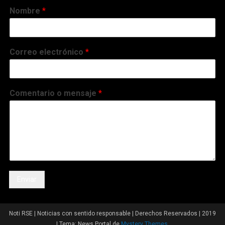
Nombre
*
Correo electrónico
*
Comentario o mensaje
*
Enviar
Noti RSE | Noticias con sentido responsable | Derechos Reservados | 2019
|
Tema: News Portal de
Mystery Themes
.