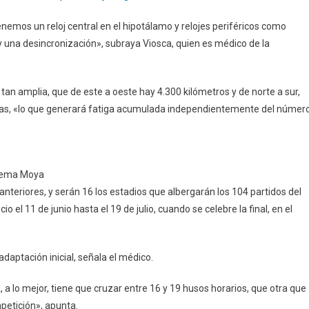
Tenemos un reloj central en el hipotálamo y relojes periféricos como
 una desincronización», subraya Viosca, quien es médico de la
s tan amplia, que de este a oeste hay 4.300 kilómetros y de norte a sur,
oras, «lo que generará fatiga acumulada independientemente del númer
Chema Moya
nteriores, y serán 16 los estadios que albergarán los 104 partidos del
o el 11 de junio hasta el 19 de julio, cuando se celebre la final, en el
daptación inicial, señala el médico.
a lo mejor, tiene que cruzar entre 16 y 19 husos horarios, que otra que
petición», apunta.