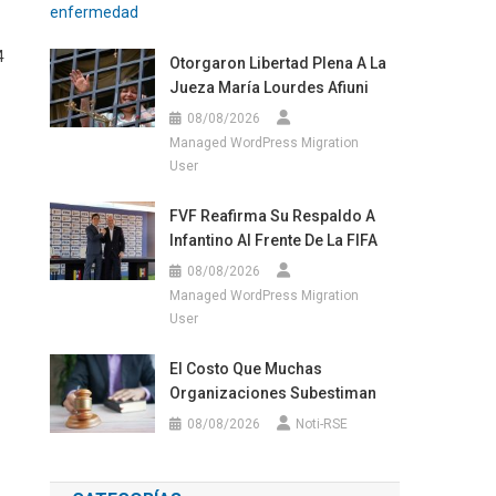
4
Otorgaron Libertad Plena A La
Jueza María Lourdes Afiuni
08/08/2026
Managed WordPress Migration
User
FVF Reafirma Su Respaldo A
Infantino Al Frente De La FIFA
08/08/2026
Managed WordPress Migration
User
El Costo Que Muchas
Organizaciones Subestiman
08/08/2026
Noti-RSE