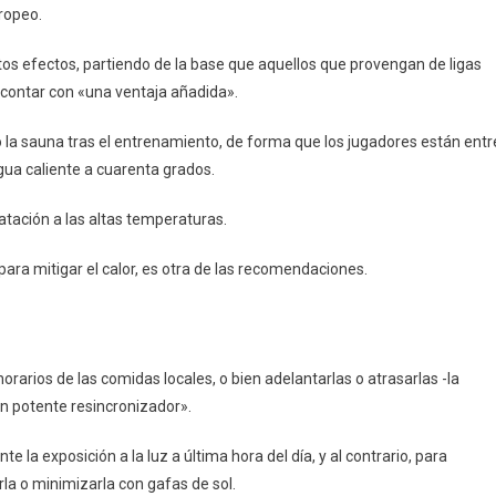
ropeo.
tos efectos, partiendo de la base que aquellos que provengan de ligas
contar con «una ventaja añadida».
 la sauna tras el entrenamiento, de forma que los jugadores están entr
gua caliente a cuarenta grados.
tación a las altas temperaturas.
para mitigar el calor, es otra de las recomendaciones.
horarios de las comidas locales, o bien adelantarlas o atrasarlas -la
un potente resincronizador».
e la exposición a la luz a última hora del día, y al contrario, para
la o minimizarla con gafas de sol.