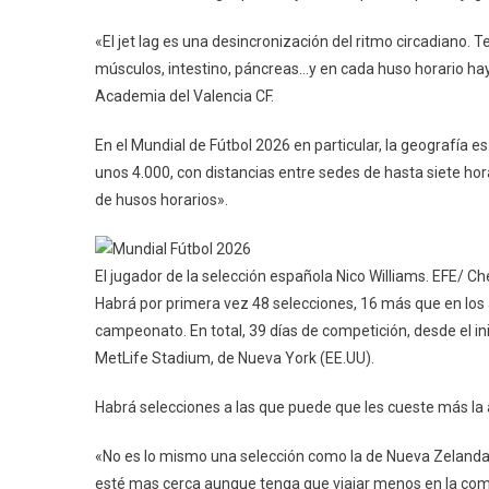
«El jet lag es una desincronización del ritmo circadiano. 
músculos, intestino, páncreas…y en cada huso horario hay
Academia del Valencia CF.
En el Mundial de Fútbol 2026 en particular, la geografía e
unos 4.000, con distancias entre sedes de hasta siete h
de husos horarios».
El jugador de la selección española Nico Williams. EFE/ 
Habrá por primera vez 48 selecciones, 16 más que en los a
campeonato. En total, 39 días de competición, desde el inici
MetLife Stadium, de Nueva York (EE.UU).
Habrá selecciones a las que puede que les cueste más la a
«No es lo mismo una selección como la de Nueva Zelanda, 
esté mas cerca aunque tenga que viajar menos en la com