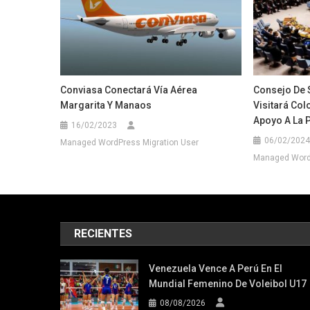
Conviasa Conectará Vía Aérea
Consejo De 
Margarita Y Manaos
Visitará Co
Apoyo A La 
16/02/2023
06/02/2024
Managed WordPress Migration User
Managed WordP
RECIENTES
Venezuela Vence A Perú En El
Mundial Femenino De Voleibol U17
08/08/2026