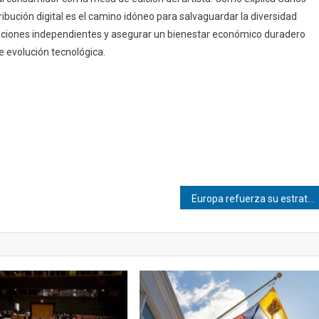
ibución digital es el camino idóneo para salvaguardar la diversidad
izaciones independientes y asegurar un bienestar económico duradero
e evolución tecnológica.
Europa refuerza su estrategia migratoria con un nuevo acuerdo centrado en derechos humanos