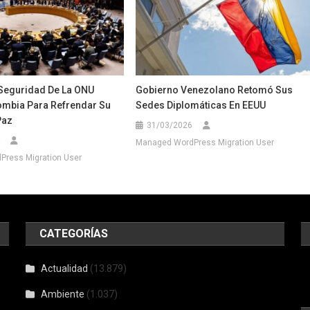
Seguridad De La ONU
Gobierno Venezolano Retomó Sus
lombia Para Refrendar Su
Sedes Diplomáticas En EEUU
Paz
31/03/2026
Managed WordPress Migration User
ress Migration User
CATEGORÍAS
Actualidad
(13.879)
Ambiente
(1.037)