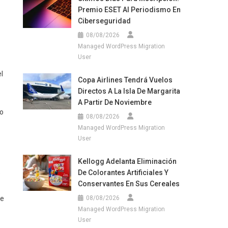
Premio ESET Al Periodismo En
Ciberseguridad
08/08/2026
Managed WordPress Migration
User
l
Copa Airlines Tendrá Vuelos
Directos A La Isla De Margarita
A Partir De Noviembre
vo
08/08/2026
Managed WordPress Migration
User
Kellogg Adelanta Eliminación
De Colorantes Artificiales Y
e
Conservantes En Sus Cereales
de
08/08/2026
Managed WordPress Migration
User