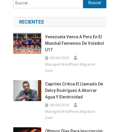
Buscar:
RECIENTES
Venezuela Vence A Perú En El
Mundial Femenino De Voleibol
U17
08/08/2026
Managed WordPress Migration
User
Capriles Critica El Llamado De
Delcy Rodríguez A Ahorrar
Agua Y Electricidad
08/08/2026
Managed WordPress Migration
User
Últimos Días Para Inscripción: