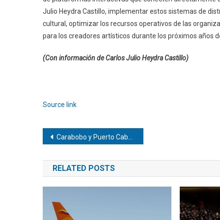
Julio Heydra Castillo, implementar estos sistemas de distr
cultural, optimizar los recursos operativos de las organ
para los creadores artísticos durante los próximos años d
(Con información de Carlos Julio Heydra Castillo)
Navegación
de
Source link
entradas
Navegación
Carabobo y Puerto Cabello jugarán la final del Apertura
de
RELATED POSTS
entradas