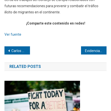
futuras recomendaciones para prevenir y combatir el tráfico
ilícito de migrantes en el continente.
¡Comparte este contenido en redes!
Ver fuente
Navegación
Carlos Julio Heydra Castillo | El auge de los sellos discográficos digitales: ¡Transformando la industria musical actual!
Evidencia científica sobre los lácteos para acabar con los bulos: son beneficiosos para la salud metabólica, ósea y muscular
de
RELATED POSTS
entradas