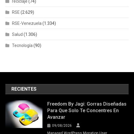
reciclaje
(74)
RSE
(2.629)
RSE-Venezuela
(1.334)
Salud
(1.306)
Tecnología
(90)
RECIENTES
Freedom By Jagi: Gorras Diseñadas
Para Que Solo Te Concentres En
Avanzar
09/08/2026
Managed WordPress Migration User