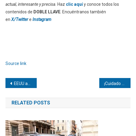
actual, interesante y precisa.
Haz
clic aquí
y conoce todos los
contenidos de
DOBLE LLAVE
. Encuéntranos también
en
X/Twitter
e
Instagram
Source link
Navegación
EEUU asegura su pase a los 16avos de final del Mundial
¡Cuidado con un autogol digital! Advierten sobre ciberestafas por el Mundial 2026
de
RELATED POSTS
entradas