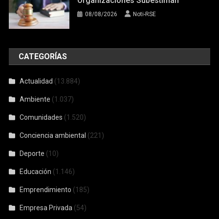
Organizaciones Subestiman
08/08/2026
Noti-RSE
CATEGORÍAS
Actualidad
(13.884)
Ambiente
(1.037)
Comunidades
(1.520)
Conciencia ambiental
(221)
Deporte
(10)
Educación
(1.146)
Emprendimiento
(185)
Empresa Privada
(54)