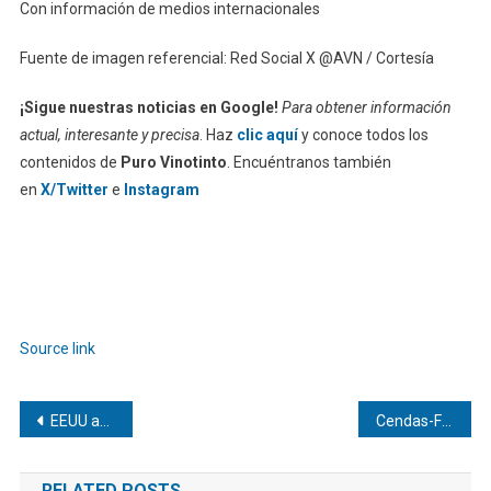
Con información de medios internacionales
Fuente de imagen referencial: Red Social X @AVN / Cortesía
¡Sigue nuestras noticias en Google!
Para obtener información
actual, interesante y precisa
. Haz
clic aquí
y conoce todos los
contenidos de
Puro Vinotinto
. Encuéntranos también
en
X/Twitter
e
Instagram
Source link
Navegación
EEUU anuncia revisión de su presencia militar y bases en Europa
Cendas-FVM: Canasta alimentaria en Venezuela rozó los 773 dólares en mayo
de
RELATED POSTS