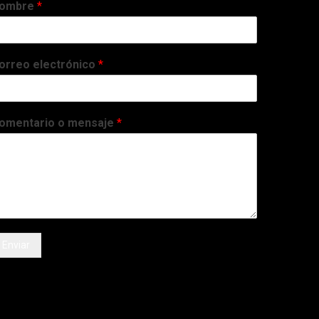
ombre
*
orreo electrónico
*
omentario o mensaje
*
Enviar