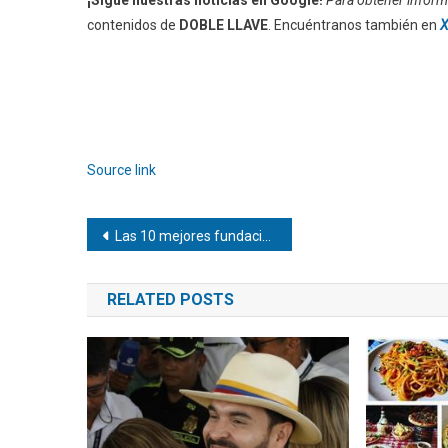
contenidos de
DOBLE LLAVE
. Encuéntranos también en
X
Source link
Navegación
Las 10 mejores fundaciones empresariales de México
de
RELATED POSTS
entradas