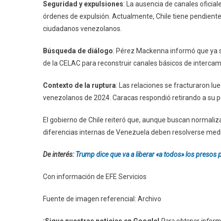
Seguridad y expulsiones
: La ausencia de canales oficia
órdenes de expulsión. Actualmente, Chile tiene pendiente
ciudadanos venezolanos.
Búsqueda de diálogo
: Pérez Mackenna informó que ya 
de la CELAC para reconstruir canales básicos de intercam
Contexto de la ruptura
: Las relaciones se fracturaron l
venezolanos de 2024. Caracas respondió retirando a su per
El gobierno de Chile reiteró que, aunque buscan normaliza
diferencias internas de Venezuela deben resolverse med
De interés:
Trump dice que va a liberar «a todos» los presos 
Con información de EFE Servicios
Fuente de imagen referencial: Archivo
¡Sigue nuestras noticias en Google!
Para obtener informa