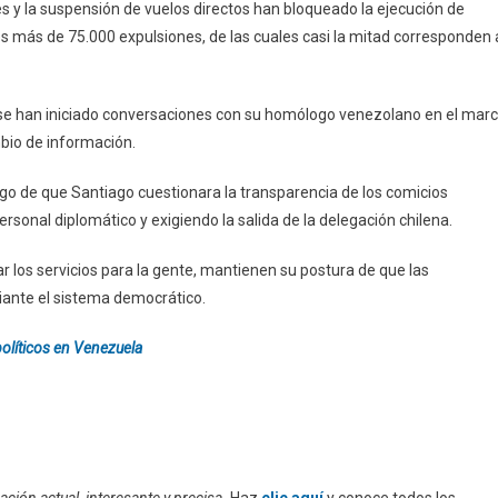
les y la suspensión de vuelos directos han bloqueado la ejecución de
s más de 75.000 expulsiones, de las cuales casi la mitad corresponden 
se han iniciado conversaciones con su homólogo venezolano en el mar
bio de información.
uego de que Santiago cuestionara la transparencia de los comicios
sonal diplomático y exigiendo la salida de la delegación chilena.
r los servicios para la gente, mantienen su postura de que las
iante el sistema democrático.
políticos en Venezuela
ción actual, interesante y precisa.
Haz
clic aquí
y conoce todos los