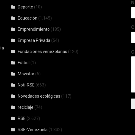
N
Deporte
(10)
Educación
(1.145)
C
Emprendimiento
(185)
Empresa Privada
(54)
ia
Fundaciones venezolanas
(120)
C
Fútbol
(1)
Movistar
(6)
Noti-RSE
(663)
Novedades ecológicas
(117)
reciclaje
(74)
RSE
(2.627)
RSE-Venezuela
(1.332)