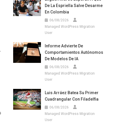
De La Espriella Salve Desarme
En Colombia
06/08/2026
Managed WordPress Migration
User
Informe Advierte De
,
Comportamientos Autónomos
De Modelos De IA
06/08/2026
Managed WordPress Migration
User
Luis Arráez Batea Su Primer
Cuadrangular Con Filadelfia
06/08/2026
s
Managed WordPress Migration
User