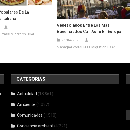
Populares De La
 Italiana
Venezolanos Entre Los Más
Beneficiados Con Asilo En Europa
ress Migration User
28/04/2023
Managed WordPress Migration User
CATEGORÍAS
o
Actualidad
(13.861)
s
Ambiente
(1.037)
Comunidades
(1.518)
Conciencia ambiental
(221)