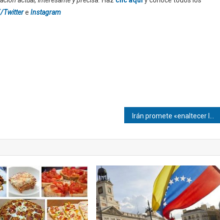
/Twitter
e
Instagram
Irán promete «enaltecer la bandera» en un Mundial marcado por la guerra