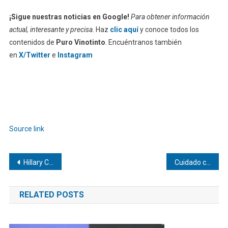
¡Sigue nuestras noticias en Google!
Para obtener información
actual, interesante y precisa
. Haz
clic aquí
y conoce todos los
contenidos de
Puro Vinotinto
. Encuéntranos también
en
X/Twitter
e
Instagram
Source link
Navegación
Hillary Clinton afirma que Biden cometió un «terrible error» al no retirarse antes
Cuidado con un autogol digital: Especialistas analizaron ciberestafas con relación al Mundial 2026
de
RELATED POSTS
entradas