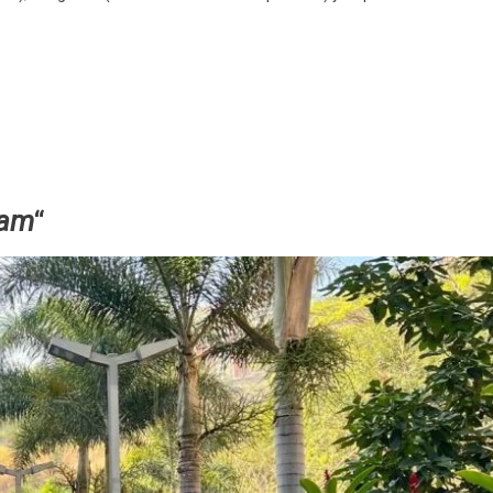
eam
“