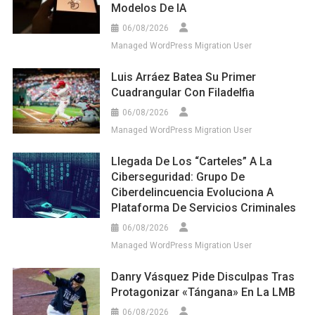
Modelos De IA
06/08/2026
Managed WordPress Migration User
Luis Arráez Batea Su Primer
Cuadrangular Con Filadelfia
06/08/2026
Managed WordPress Migration User
Llegada De Los “carteles” A La
Ciberseguridad: Grupo De
Ciberdelincuencia Evoluciona A
Plataforma De Servicios Criminales
06/08/2026
Managed WordPress Migration User
Danry Vásquez Pide Disculpas Tras
Protagonizar «tángana» En La LMB
06/08/2026