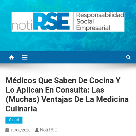
Saltar
al
contenido
Noti RSE
Noticias con sentido responsable
Médicos Que Saben De Cocina Y
Lo Aplican En Consulta: Las
(muchas) Ventajas De La Medicina
Culinaria
Salud
Noti-RSE
13/06/2026