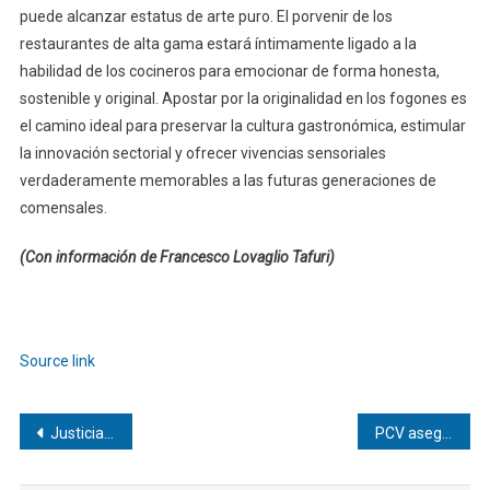
puede alcanzar estatus de arte puro. El porvenir de los
restaurantes de alta gama estará íntimamente ligado a la
habilidad de los cocineros para emocionar de forma honesta,
sostenible y original. Apostar por la originalidad en los fogones es
el camino ideal para preservar la cultura gastronómica, estimular
la innovación sectorial y ofrecer vivencias sensoriales
verdaderamente memorables a las futuras generaciones de
comensales.
(Con información de Francesco Lovaglio Tafuri)
Navegación
de
Source link
entradas
Navegación
Justicia de EEUU cierra caso contra Hjalmar Jesús Gibelli Gómez tras alcanzar acuerdo definitivo
PCV asegura que simulacro de EEUU viola la Constitución de Venezuela
de