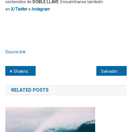
contenidos de
DOBLE LLAVE
. Encuéntranos también
en
X/Twitter
e
Instagram
Source link
Navegación
Shakira y Burna Boy conquistan las plataformas con «Dai Dai»
Salvador Pérez: el receptor latino con más jonrones en la MLB
de
RELATED POSTS
entradas