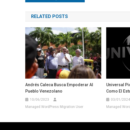
de
RELATED POSTS
entradas
Andrés Caleca Busca Empoderar Al
Universal Pi
Pueblo Venezolano
Como El Est
10/06/2023
03/01/2024
Managed WordPress Migration User
Managed WordP