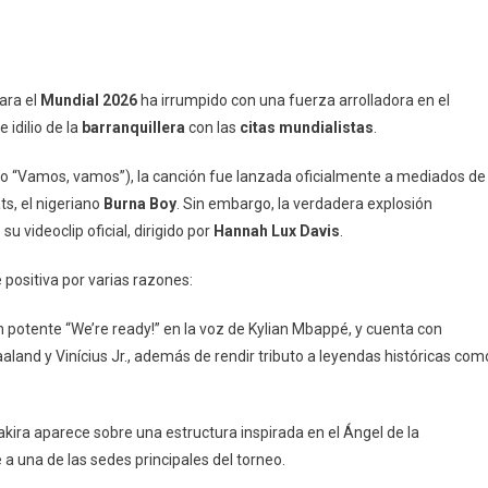
ara el
Mundial 2026
ha irrumpido con una fuerza arrolladora en el
 idilio de la
barranquillera
con las
citas mundialistas
.
mo “Vamos, vamos”), la canción fue lanzada oficialmente a mediados de
s, el nigeriano
Burna Boy
. Sin embargo, la verdadera explosión
u videoclip oficial, dirigido por
Hannah Lux Davis
.
 positiva por varias razones:
 un potente “We’re ready!” en la voz de Kylian Mbappé, y cuenta con
aland y Vinícius Jr., además de rendir tributo a leyendas históricas com
kira aparece sobre una estructura inspirada en el Ángel de la
a una de las sedes principales del torneo.