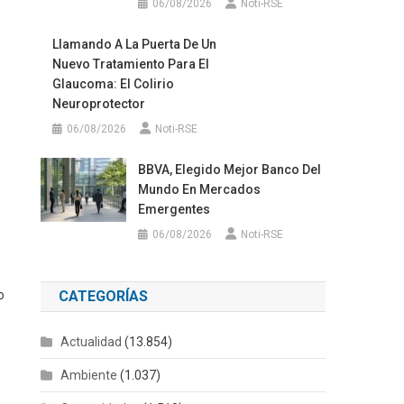
06/08/2026
Noti-RSE
Llamando A La Puerta De Un
Nuevo Tratamiento Para El
Glaucoma: El Colirio
Neuroprotector
06/08/2026
Noti-RSE
BBVA, Elegido Mejor Banco Del
Mundo En Mercados
Emergentes
06/08/2026
Noti-RSE
o
CATEGORÍAS
Actualidad
(13.854)
Ambiente
(1.037)