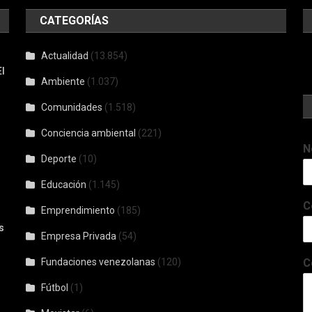
CATEGORÍAS
Actualidad
(13.854)
l
Ambiente
(1.037)
Comunidades
(1.518)
Conciencia ambiental
(221)
N
Deporte
(10)
Educación
(1.145)
C
Emprendimiento
(185)
s
Empresa Privada
(54)
Fundaciones venezolanas
(120)
C
Fútbol
(1)