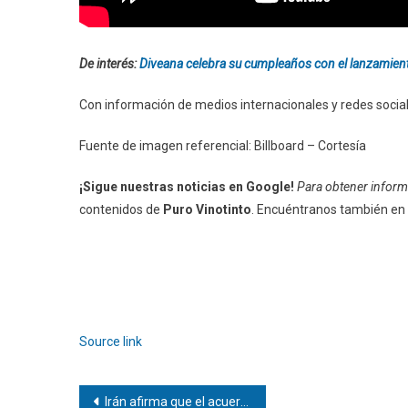
De interés:
Diveana celebra su cumpleaños con el lanzamient
Con información de medios internacionales y redes socia
Fuente de imagen referencial: Billboard – Cortesía
¡Sigue nuestras noticias en Google!
Para obtener informa
contenidos de
Puro Vinotinto
. Encuéntranos también en
Source link
Navegación
Irán afirma que el acuerdo con EEUU no es inminente pese a los avances logrados