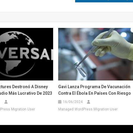
ctures Destronó A Disney
Gavi Lanza Programa De Vacunación
udio Más Lucrativo De 2023
Contra El Ébola En Países Con Riesgo
16/06/2024
ress Migration User
Managed WordPress Migration User