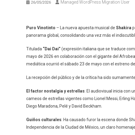
Managed WordPress Migration User
26/05/2026
Puro Vinotinto
– La nueva apuesta musical de
Shakira
p
panorama global, consolidando una vez más el indiscutible
Titulada
“Dai Dai”
(expresión italiana que se traduce co
mayo de 2026 en colaboración con el gigante del Afrobeat
mediática ocurrió el sábado 23 de mayo con el estreno de s
La recepción del público y de la crítica ha sido sumamente
El factor nostalgia y estrellas
: El audiovisual inicia con
cameos de estrellas vigentes como Lionel Messi, Erling Ha
Diego Maradona, Pelé y David Beckham.
Guiños culturales
: Ha causado furor la escena donde Sha
Independencia de la Ciudad de México, un claro homenaje 