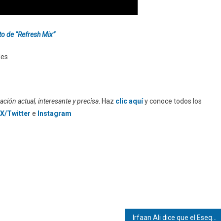
o de “Refresh Mix”
les
ción actual, interesante y precisa
. Haz
clic aquí
y conoce todos los
X/Twitter
e
Instagram
Irfaan Ali dice que el Esequibo «seguirá siendo guyanés» y no venezolano