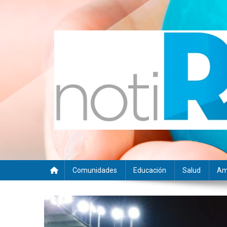
Saltar
al
contenido
Noti RSE
Noticias con sentido responsable
Comunidades
Educación
Salud
Am