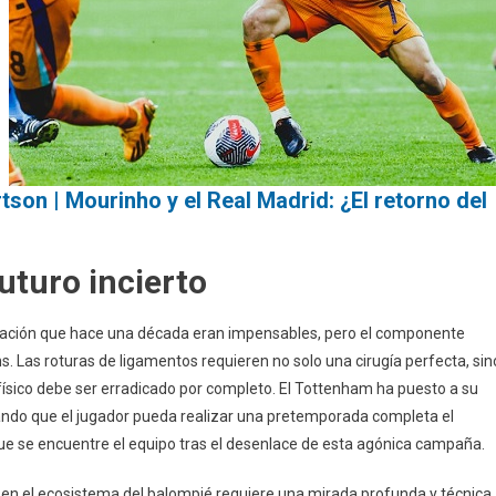
tson | Mourinho y el Real Madrid: ¿El retorno del
uturo incierto
eración que hace una década eran impensables, pero el componente
. Las roturas de ligamentos requieren no solo una cirugía perfecta, sin
físico debe ser erradicado por completo. El Tottenham ha puesto a su
rando que el jugador pueda realizar una pretemporada completa el
ue se encuentre el equipo tras el desenlace de esta agónica campaña.
 en el ecosistema del balompié requiere una mirada profunda y técnica.