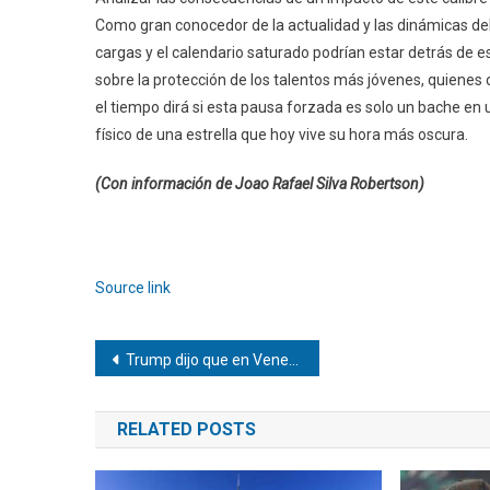
Como gran conocedor de la actualidad y las dinámicas del
cargas y el calendario saturado podrían estar detrás de es
sobre la protección de los talentos más jóvenes, quiene
el tiempo dirá si esta pausa forzada es solo un bache en 
físico de una estrella que hoy vive su hora más oscura.
(Con información de Joao Rafael Silva Robertson)
Navegación
de
Source link
entradas
Navegación
Trump dijo que en Venezuela bailan «en las calles» por los ingresos del petróleo
de
RELATED POSTS
entradas