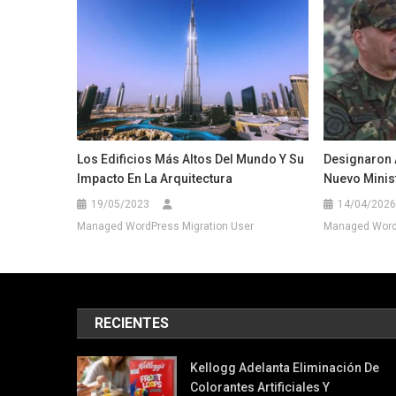
Los Edificios Más Altos Del Mundo Y Su
Designaron 
Impacto En La Arquitectura
Nuevo Minist
19/05/2023
14/04/2026
Managed WordPress Migration User
Managed WordP
RECIENTES
Kellogg Adelanta Eliminación De
Colorantes Artificiales Y