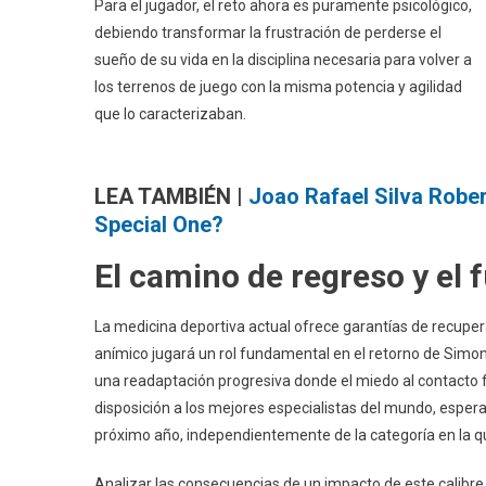
Para el jugador, el reto ahora es puramente psicológico,
debiendo transformar la frustración de perderse el
sueño de su vida en la disciplina necesaria para volver a
los terrenos de juego con la misma potencia y agilidad
que lo caracterizaban.
LEA TAMBIÉN |
Joao Rafael Silva Rober
Special One?
El camino de regreso y el f
La medicina deportiva actual ofrece garantías de recup
anímico jugará un rol fundamental en el retorno de Simons
una readaptación progresiva donde el miedo al contacto 
disposición a los mejores especialistas del mundo, espe
próximo año, independientemente de la categoría en la q
Analizar las consecuencias de un impacto de este calibre