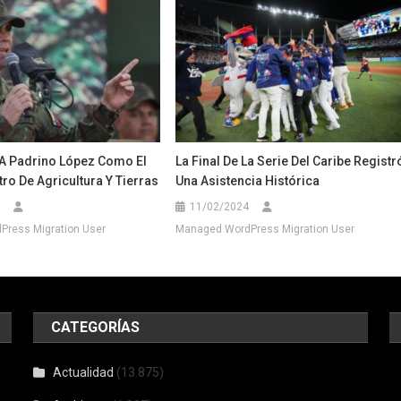
A Padrino López Como El
La Final De La Serie Del Caribe Registr
ro De Agricultura Y Tierras
Una Asistencia Histórica
11/02/2024
ress Migration User
Managed WordPress Migration User
CATEGORÍAS
Actualidad
(13.875)