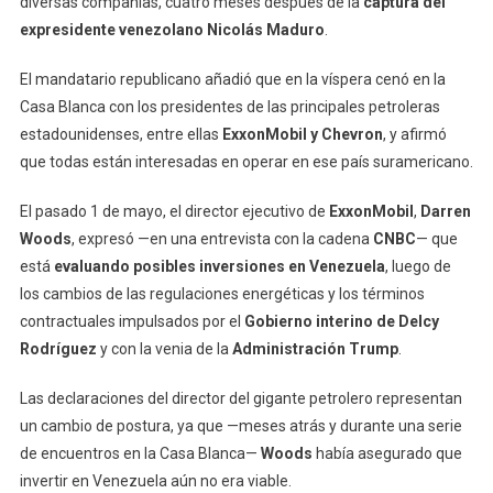
diversas compañías, cuatro meses después de la
captura del
expresidente venezolano Nicolás Maduro
.
El mandatario republicano añadió que en la víspera cenó en la
Casa Blanca con los presidentes de las principales petroleras
estadounidenses, entre ellas
ExxonMobil y Chevron
, y afirmó
que todas están interesadas en operar en ese país suramericano.
El pasado 1 de mayo, el director ejecutivo de
ExxonMobil
,
Darren
Woods
, expresó —en una entrevista con la cadena
CNBC
— que
está
evaluando posibles inversiones en Venezuela
, luego de
los cambios de las regulaciones energéticas y los términos
contractuales impulsados por el
Gobierno interino de Delcy
Rodríguez
y con la venia de la
Administración Trump
.
Las declaraciones del director del gigante petrolero representan
un cambio de postura, ya que —meses atrás y durante una serie
de encuentros en la Casa Blanca—
Woods
había asegurado que
invertir en Venezuela aún no era viable.