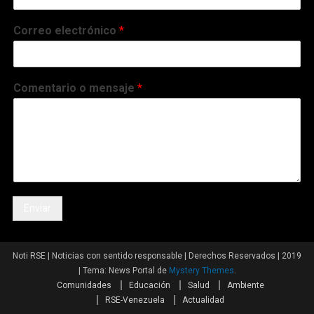
Correo electrónico
*
Comentario o mensaje
*
Enviar
Noti RSE | Noticias con sentido responsable | Derechos Reservados | 2019
|
Tema: News Portal de
Mystery Themes
.
Comunidades
Educación
Salud
Ambiente
RSE-Venezuela
Actualidad