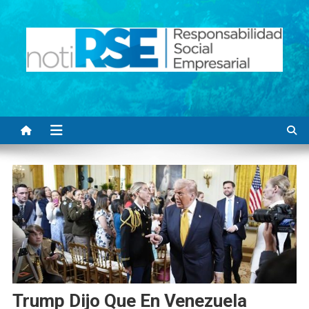
Saltar
al
contenido
Noti RSE
Noticias con sentido responsable
Trump Dijo Que En Venezuela