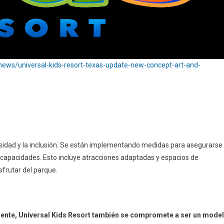
ews/universal-kids-resort-texas-update-new-concept-art-and-
versidad y la inclusión. Se están implementando medidas para asegurarse
scapacidades. Esto incluye atracciones adaptadas y espacios de
frutar del parque.
ente, Universal Kids Resort también se compromete a ser un mode