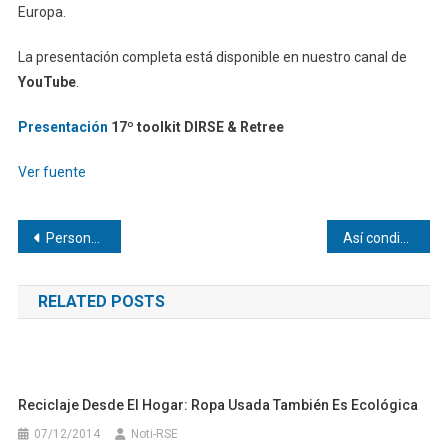
Europa.
La presentación completa está disponible en nuestro canal de
YouTube
.
Presentación
17º toolkit DIRSE & Retree
Ver fuente
Navegación
Personas en movimiento: dignidad y pertenencia
Así condiciona la cefalea la vida diaria de los menores
de
RELATED POSTS
entradas
Reciclaje Desde El Hogar: Ropa Usada También Es Ecológica
07/12/2014
Noti-RSE