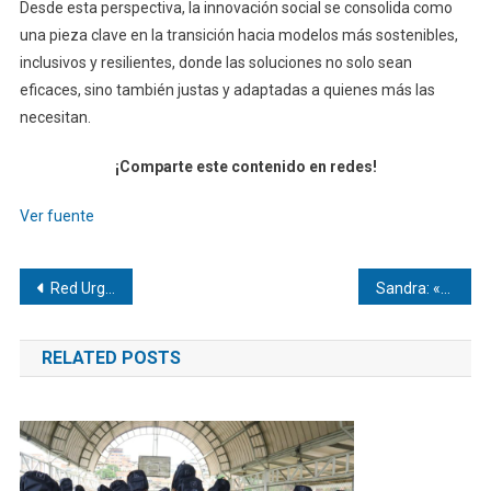
Desde esta perspectiva, la innovación social se consolida como
una pieza clave en la transición hacia modelos más sostenibles,
inclusivos y resilientes, donde las soluciones no solo sean
eficaces, sino también justas y adaptadas a quienes más las
necesitan.
¡Comparte este contenido en redes!
Ver fuente
Navegación
Red Urgent Care: Venemergencia avanza en consolidación de eficiente modelo de atención
Sandra: «He sufrido 20 años de dolor por el lipedema»
de
RELATED POSTS
entradas