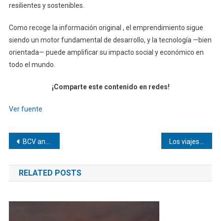
resilientes y sostenibles.
Como recoge la información original , el emprendimiento sigue
siendo un motor fundamental de desarrollo, y la tecnología —bien
orientada— puede amplificar su impacto social y económico en
todo el mundo.
¡Comparte este contenido en redes!
Ver fuente
Navegación
BCV anuncia contratación de firmas externas para auditar recursos de la nación
Los viajes espaciales, como el Artemis II, tienen consecuencias: los astronautas pierden masa ósea y muscular
de
RELATED POSTS
entradas