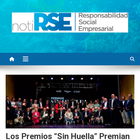
Saltar
al
contenido
Noti RSE
Noticias con sentido responsable
Los Premios “Sin Huella” Premian