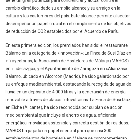
tiene un gran potencial para concienciar y actuar contra el
cambio climático, dado su amplio alcance y su arraigo en la
cultura y las costumbres del país. Este alcance permite al sector
desempeñar un papel crucial en el cumplimiento de los objetivos
de reducción de CO2 establecidos por el Acuerdo de París.
En esta primera edición, los premiados han sido: el restaurante
Bálamo en la categoría de «Innovación»; La Finca de Susi Díaz en
«Trayectoria»; la Asociación de Hosteleros de Málaga (MAHOS)
en «Liderazgo»; y el Ayuntamiento de Zaragoza en «Alianzas».
Bálamo, ubicado en Alcorcón (Madrid), ha sido galardonado por
su enfoque medioambiental, destacando la recogida de agua de
lluvia en un depósito de 4.000 litros y la generación de energía
renovable a través de placas fotovoltaicas. La Finca de Susi Díaz,
en Elche (Alicante), ha sido reconocida por su plan de acción
medioambiental que incluye el ahorro de agua, eficiencia
energética, movilidad sostenible y correcta gestión de residuos.
MAHOS ha jugado un papel esencial para que casi 300
establecimientos de hostelería en Málaga se comprometieran