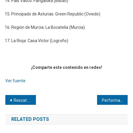
País Vasco: Fangaloka (Bilbao)
Principado de Asturias: Green Republic (Oviedo)
Región de Murcia: La Bocatelía (Murcia)
La Rioja: Casa Víctor (Logroño)
¡Comparte este contenido en redes!
Ver fuente
Navegación
Rescatan en Brasil a 593 personas en condición análoga a la esclavitud
Performance: Cómo va Deyna Castellanos luego de su partida del Manchester
de
RELATED POSTS
entradas