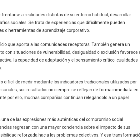
frentarse a realidades distintas de su entorno habitual, desarrollar
fíos sociales. Se trata de experiencias que difícilmente pueden
s o herramientas de aprendizaje corporativo.
eficio que aporta a las comunidades receptoras. También genera un
to con situaciones de vulnerabilidad, desigualdad o exclusión favorece 
ctiva, la capacidad de adaptación y el pensamiento crítico, cualidades
s.
difícil de medir mediante los indicadores tradicionales utilizados por
resariales, sus resultados no siempre se reflejan de forma inmediata en
te por ello, muchas compañías continúan relegándolo a un papel
ta una de las expresiones más auténticas del compromiso social
iencias regresan con una mayor conciencia sobre el impacto de sus
nsibilidad reforzada hacia los problemas colectivos. Y esa transformaci