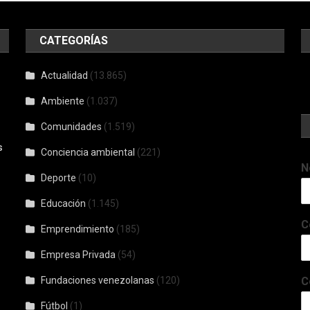
CATEGORÍAS
Actualidad
(13.865)
Ambiente
(1.037)
Comunidades
(1.519)
s
Conciencia ambiental
(221)
N
Deporte
(10)
Educación
(1.145)
C
Emprendimiento
(185)
Empresa Privada
(54)
Fundaciones venezolanas
(120)
C
Fútbol
(1)