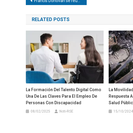
Navegación
Francis Donovan se reúne con Delcy Rodríguez para evaluar asistencia humanitaria
de
RELATED POSTS
entradas
La Formación Del Talento Digital Como
La Movilida
Una De Las Claves Para El Empleo De
Respuesta A 
Personas Con Discapacidad
Salud Públi
08/02/2025
Noti-RSE
15/10/2024