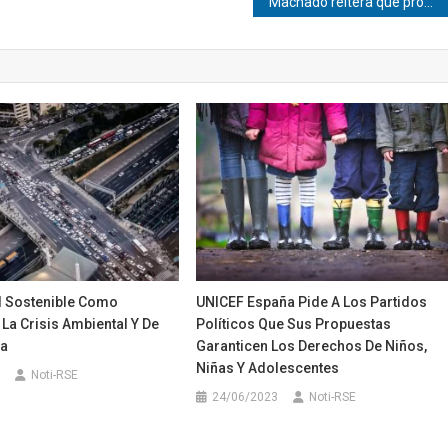
Machado reitera que promesa de regresar a Venezuela se cumple «paso a paso»
d Sostenible Como
UNICEF España Pide A Los Partidos
La Crisis Ambiental Y De
Políticos Que Sus Propuestas
ca
Garanticen Los Derechos De Niños,
Niñas Y Adolescentes
Noti-RSE
24/06/2023
Noti-RSE