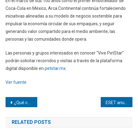
En el marco de sus 100 años como el primer embotellador de
Coca-Cola en México, Arca Continental continúa fortaleciendo
iniciativas alineadas a su modelo de negocio sostenible para
impulsar la economía circular de sus empaques, y seguir
generando valor compartido para el medio ambiente, las
personas y las comunidades donde opera.
Las personas y grupos interesados en conocer “Vive PetStar”
podrán solicitar recorridos y visitas a través de la plataforma
digital disponible en
petstar.mx
.
Ver fuente
Navegación
¿Qué culturas empresariales son más conducentes a la sostenibilidad?
ESET anuncia inversión de 40 millones de euros en IA para hacer frente a la expansión de la superficie de ataque
de
RELATED POSTS
entradas