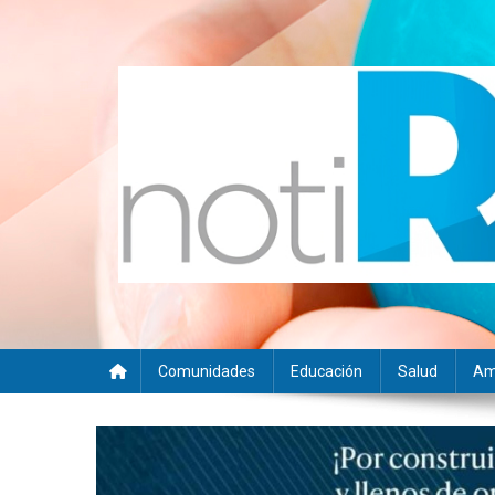
Saltar
al
contenido
Noti RSE
Noticias con sentido responsable
Comunidades
Educación
Salud
Am