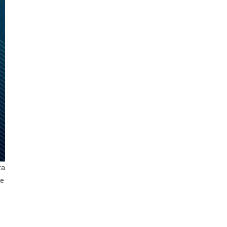
ta
ue