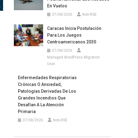
En Vuelos
07/08/2026
Noti-RSE
Caracas Inicia Postulación
Para Los Juegos
Centroamericanos 2030
07/08/2026
Managed WordPress Migration
User
Enfermedades Respiratorias
l
Crónicas O Ansiedad,
Patologías Derivadas De Los
Grandes Incendios Que
Desafían A La Atención
Primaria
07/08/2026
Noti-RSE