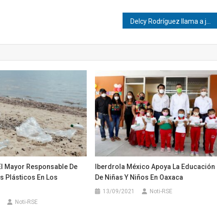
Delcy Rodríguez llama a jóvenes migrantes a regresar para impulsar el desarrollo nacional
El Mayor Responsable De
Iberdrola México Apoya La Educación
s Plásticos En Los
De Niñas Y Niños En Oaxaca
13/09/2021
Noti-RSE
Noti-RSE