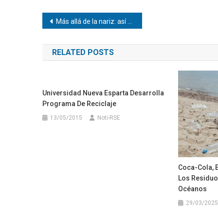
Navegación
Más allá de la nariz: así afecta la alergia de la primavera a oídos y garganta
de
RELATED POSTS
entradas
Universidad Nueva Esparta Desarrolla
Programa De Reciclaje
13/05/2015
Noti-RSE
Coca-Cola, 
Los Residuo
Océanos
29/03/2025