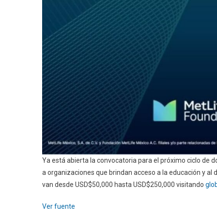
Ya está abierta la convocatoria para el próximo ciclo de d
a organizaciones que brindan acceso a la educación y al 
van desde USD$50,000 hasta USD$250,000 visitando
glo
Ver fuente