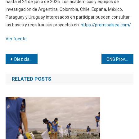
hasta el 24 de junio de 2026. Los académicos y equipos de
investigación de Argentina, Colombia, Chile, España, México,
Paraguay y Uruguay interesados en participar pueden consultar
las bases y registrar sus proyectos en:
https://premioalsea.com/
Ver fuente
Navegación
Diez claves sobre la esclerosis múltiple: cada 5 minutos se diagnostica un caso en el mundo
ONG Provea exige transparencia ante megaoperativo militar en el Arco Minero
de
RELATED POSTS
entradas