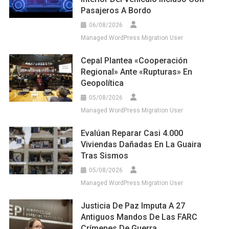
Pasajeros A Bordo
06/08/2026
Managed WordPress Migration User
Cepal Plantea «cooperación
Regional» Ante «rupturas» En
Geopolítica
05/08/2026
Managed WordPress Migration User
Evalúan Reparar Casi 4.000
Viviendas Dañadas En La Guaira
Tras Sismos
05/08/2026
Managed WordPress Migration User
Justicia De Paz Imputa A 27
Antiguos Mandos De Las FARC
Crímenes De Guerra