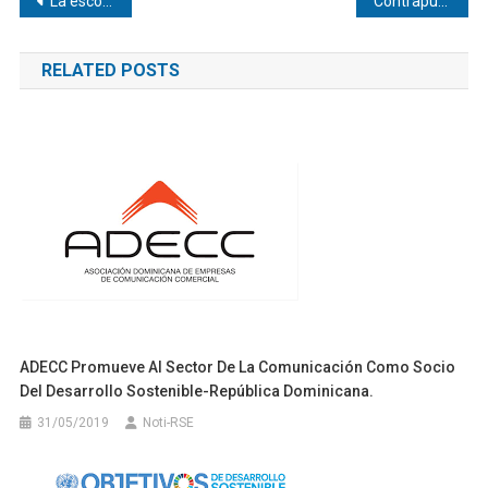
Navegación
La escoliosis afecta a unos 1,5 millones de españoles: síntomas para detectarla a tiempo
Contrapunto: La conmovedora labor de los mineros de El Callao en Catia La Mar
de
RELATED POSTS
entradas
ADECC Promueve Al Sector De La Comunicación Como Socio
Del Desarrollo Sostenible-República Dominicana.
31/05/2019
Noti-RSE