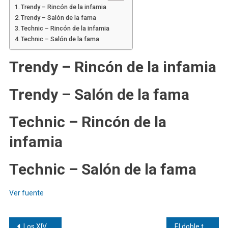
Trendy – Rincón de la infamia
Trendy – Salón de la fama
Technic – Rincón de la infamia
Technic – Salón de la fama
Trendy – Rincón de la infamia
Trendy – Salón de la fama
Technic – Rincón de la
infamia
Technic – Salón de la fama
Ver fuente
Navegación
Los XIV Premios a la Innovación Educativa y Experiencias Docentes Innovadoras contarán con un jurado formado por referentes en innovación educativa
El doble terremoto de Venezuela en cifras