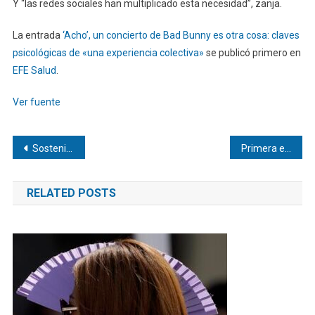
Y “las redes sociales han multiplicado esta necesidad”, zanja.
La entrada
‘Acho’, un concierto de Bad Bunny es otra cosa: claves
psicológicas de «una experiencia colectiva»
se publicó primero en
EFE Salud
.
Ver fuente
Navegación
Sostenibilidad, un nuevo lenguaje común
Primera expulsión por taparse la boca, para insultar y no ser grabado
de
RELATED POSTS
entradas