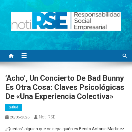
Saltar
al
contenido
Noti RSE
Noticias con sentido responsable
‘Acho’, Un Concierto De Bad Bunny
Es Otra Cosa: Claves Psicológicas
De «una Experiencia Colectiva»
Salud
Noti-RSE
20/06/2026
¿Quedará alguien que no sepa quién es Benito Antonio Martínez