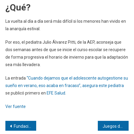
¿Qué?
La vuelta al día a día será más difícil si los menores han vivido en
la anarquía estival.
Por eso, el pediatra Julio Álvarez Pitti, de la AEP, aconseja que
dos semanas antes de que se inicie el curso escolar se recupere
de forma progresiva el horario de invierno para que la adaptación
sea más llevadera.
La entrada
“Cuando dejamos que el adolescente autogestione su
sueño en verano, eso acaba en fracaso”, asegura este pediatra
se publicó primero en
EFE Salud
.
Ver fuente
Navegación
Fundación Moeve impulsa tres soluciones innovadoras para avanzar hacia una transición ecológica justa
Juegos de viaje para niños con los que evitar el clásico “cuánto falta”