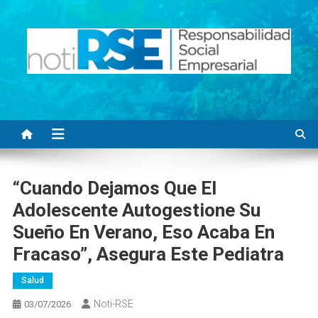
Saltar
al
contenido
Noti RSE
Noticias con sentido responsable
“Cuando Dejamos Que El
Adolescente Autogestione Su
Sueño En Verano, Eso Acaba En
Fracaso”, Asegura Este Pediatra
Salud
Noti-RSE
03/07/2026