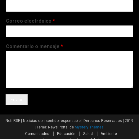
Correo electrónico
*
Comentario o mensaje
*
Enviar
Noti RSE | Noticias con sentido responsable | Derechos Reservados | 2019
|
Tema: News Portal de
Mystery Themes
.
Comunidades
Educación
Salud
Ambiente