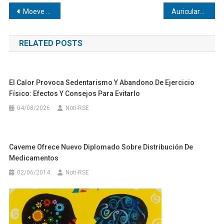
Navegación
Moeve acelera su transformación ambiental con más de 33 millones de inversión
Auriculares para viajar y disfrutar de música, series o podcasts sin ruido
de
RELATED POSTS
entradas
El Calor Provoca Sedentarismo Y Abandono De Ejercicio
Físico: Efectos Y Consejos Para Evitarlo
04/08/2026
Noti-RSE
Caveme Ofrece Nuevo Diplomado Sobre Distribución De
Medicamentos
02/06/2014
Noti-RSE