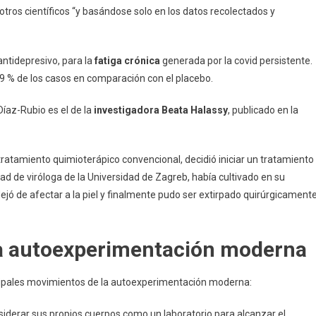
tros científicos “y basándose solo en los datos recolectados y
antidepresivo, para la
fatiga crónica
generada por la covid persistente.
99 % de los casos en comparación con el placebo.
íaz-Rubio es el de la
investigadora Beata Halassy
, publicado en la
ratamiento quimioterápico convencional, decidió iniciar un tratamiento
ad de viróloga de la Universidad de Zagreb, había cultivado en su
jó de afectar a la piel y finalmente pudo ser extirpado quirúrgicamente
la autoexperimentación moderna
ncipales movimientos de la autoexperimentación moderna:
siderar sus propios cuerpos como un laboratorio para alcanzar el