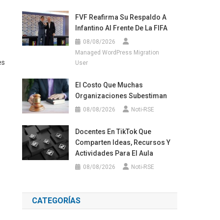
FVF Reafirma Su Respaldo A
Infantino Al Frente De La FIFA
08/08/2026
Managed WordPress Migration
es
User
El Costo Que Muchas
Organizaciones Subestiman
08/08/2026
Noti-RSE
Docentes En TikTok Que
Comparten Ideas, Recursos Y
Actividades Para El Aula
08/08/2026
Noti-RSE
CATEGORÍAS