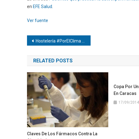
en
EFE Salud
.
Ver fuente
Navegación
Hostelería #PorElClima impulsa la energía renovable en bares y restaurantes
de
RELATED POSTS
entradas
Copa Por Un
En Caracas
17/09/2014
Claves De Los Fármacos Contra La