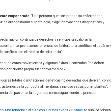
iente empoderado
: “Una persona que comprende su enfermedad,
az de autogestionar su patología, exige innovaciones diagnósticas y
reclamación continua de derechos y servicios sin calibrar la
aciente, interpretaciones erróneas de la literatura científica, el desánim
de conflicto con el médico de referencia”.
 pesar de estos movimientos y algunos éxitos alcanzados, “no deben
ión por cuenta propia sin control médico».
lógicas letales o mutaciones genéticas no deseadas que deriven, con l
trastornos de la conducta alimentaria, e incluso sepsis por implantes”,
ía del paciente, la seguridad clínica sigue siendo la principal
n, una tendencia al alza con algunos éxitos y riesgos
se publicó primer