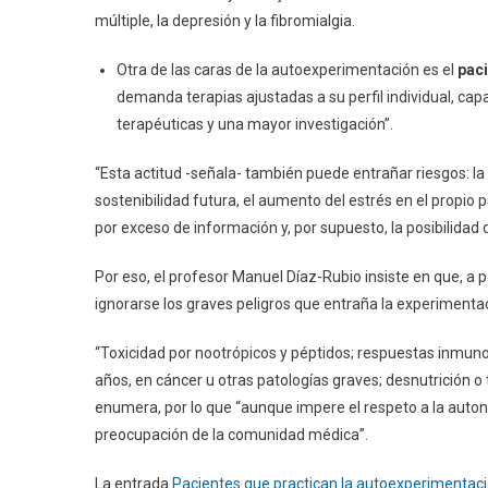
múltiple, la depresión y la fibromialgia.
Otra de las caras de la autoexperimentación es el
pac
demanda terapias ajustadas a su perfil individual, cap
terapéuticas y una mayor investigación”.
“Esta actitud -señala- también puede entrañar riesgos: la 
sostenibilidad futura, el aumento del estrés en el propio p
por exceso de información y, por supuesto, la posibilidad 
Por eso, el profesor Manuel Díaz-Rubio insiste en que, a
ignorarse los graves peligros que entraña la experimentac
“Toxicidad por nootrópicos y péptidos; respuestas inmuno
años, en cáncer u otras patologías graves; desnutrición o 
enumera, por lo que “aunque impere el respeto a la autonom
preocupación de la comunidad médica”.
La entrada
Pacientes que practican la autoexperimentació