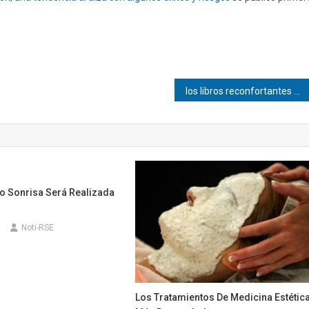
los libros reconfortantes que triunfan entre lectores de todo el mundo
o Sonrisa Será Realizada
Noti-RSE
Los Tratamientos De Medicina Estétic