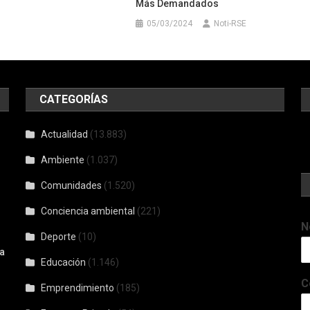
Más Demandados
05/03/2024
Noti-RSE
CATEGORÍAS
Actualidad
(13.883)
Ambiente
(1.037)
Comunidades
(1.520)
Conciencia ambiental
(221)
N
Deporte
(10)
a
Educación
(1.146)
C
Emprendimiento
(185)