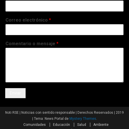
Correo electrónico
*
Comentario o mensaje
*
Enviar
Noti RSE | Noticias con sentido responsable | Derechos Reservados | 2019
|
Tema: News Portal de
Mystery Themes
.
Comunidades
Educación
Salud
Ambiente