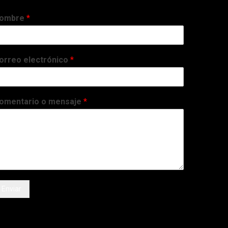
ombre
*
orreo electrónico
*
omentario o mensaje
*
Enviar