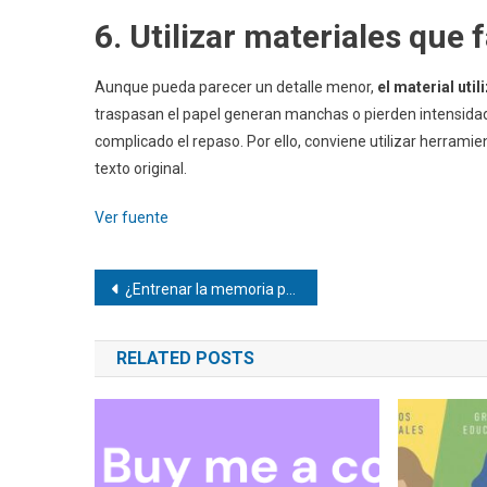
6. Utilizar materiales que f
Aunque pueda parecer un detalle menor,
el material uti
traspasan el papel generan manchas o pierden intensidad
complicado el repaso. Por ello, conviene utilizar herramie
texto original.
Ver fuente
Navegación
¿Entrenar la memoria previene de enfermedades neurodegenerativas?
de
RELATED POSTS
entradas