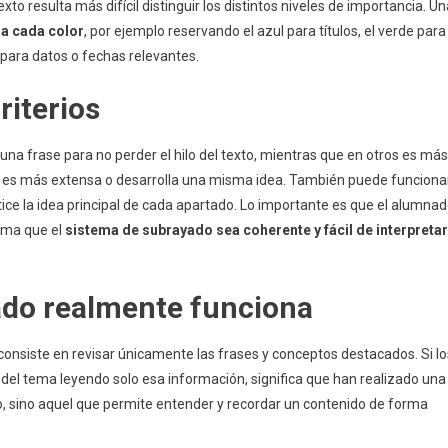
o resulta más difícil distinguir los distintos niveles de importancia. Un
 a cada color
, por ejemplo reservando el azul para títulos, el verde para
 para datos o fechas relevantes.
riterios
una frase para no perder el hilo del texto, mientras que en otros es más
 es más extensa o desarrolla una misma idea. También puede funciona
tice la idea principal de cada apartado. Lo importante es que el alumna
rma que el
sistema de subrayado sea coherente y fácil de interpretar
ado realmente funciona
consiste en revisar únicamente las frases y conceptos destacados. Si lo
 del tema leyendo solo esa información, significa que han realizado una
o, sino aquel que permite entender y recordar un contenido de forma