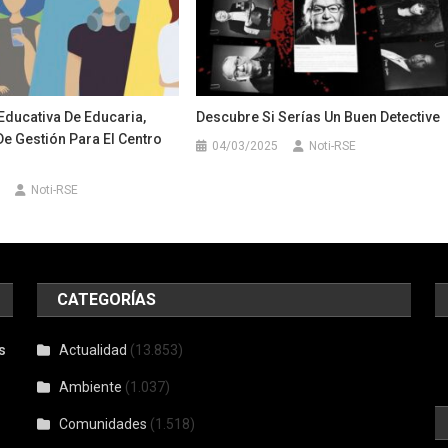
 Educativa De Educaria,
Descubre Si Serías Un Buen Detective
e Gestión Para El Centro
04/03/2025
Noti-RSE
Noti-RSE
CATEGORÍAS
s
Actualidad
(13.853)
Ambiente
(1.037)
Comunidades
(1.518)