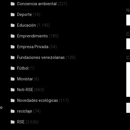
Conciencia ambiental
(221)
N
Deporte
(10)
Educación
(1.145)
C
Emprendimiento
(185)
Empresa Privada
(54)
Fundaciones venezolanas
(120)
C
l
Fútbol
(1)
-
Movistar
(6)
Noti-RSE
(663)
Novedades ecológicas
(117)
io
reciclaje
(74)
RSE
(2.626)