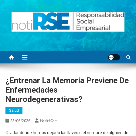
Saltar
al
contenido
Noti RSE
Noticias con sentido responsable
¿Entrenar La Memoria Previene De
Enfermedades
Neurodegenerativas?
Salud
Noti-RSE
23/06/2026
Olvidar dónde hemos dejado las llaves o el nombre de alguien de