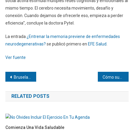
social activa estimula múltiples redes cognitivas y emocionales al
mismo tiempo. El cerebro necesita movimiento, desafío y
conexión. Cuando dejamos de ofrecerle eso, empieza a perder
eficiencia”, concluye la doctora Pytel.
La entrada
¿Entrenar la memoria previene de enfermedades
neurodegenerativas?
se publicó primero en
EFE Salud
.
Ver fuente
Navegación
Bruselas endurece su batalla contra el greenwashing
Cómo subrayar textos para estudiar mejor y no marcarlo todo
de
RELATED POSTS
entradas
Comienza Una Vida Saludable