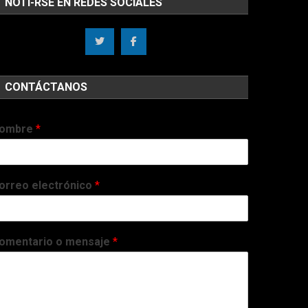
NOTI-RSE EN REDES SOCIALES
CONTÁCTANOS
ombre
*
orreo electrónico
*
omentario o mensaje
*