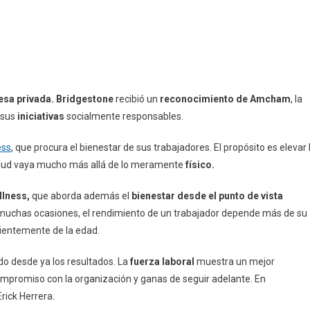
esa privada. Bridgestone
recibió un
reconocimiento de Amcham
, la
r sus
iniciativas
socialmente responsables.
ess
, que procura el bienestar de sus trabajadores. El propósito es elevar 
alud vaya mucho más allá de lo meramente
físico.
lness,
que aborda además el
bienestar desde el punto de vista
 muchas ocasiones, el rendimiento de un trabajador depende más de su
ientemente de la edad.
do desde ya los resultados. La
fuerza laboral
muestra un mejor
promiso con la organización y ganas de seguir adelante. En
Erick Herrera.