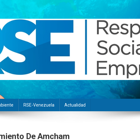
biente
RSE-Venezuela
Actualidad
imiento De Amcham