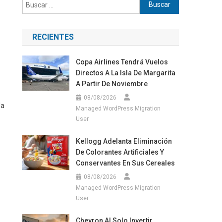
Buscar:
RECIENTES
Copa Airlines Tendrá Vuelos
Directos A La Isla De Margarita
A Partir De Noviembre
08/08/2026
la
Managed WordPress Migration
User
Kellogg Adelanta Eliminación
De Colorantes Artificiales Y
Conservantes En Sus Cereales
08/08/2026
Managed WordPress Migration
User
Chevron Al Solo Invertir