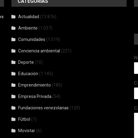
CATEGORÍAS
os
Actualidad
(13.876)
Ambiente
(1.037)
Comunidades
(1.519)
Conciencia ambiental
(221)
N
Deporte
(10)
Educación
(1.145)
C
Emprendimiento
(185)
Empresa Privada
(54)
Fundaciones venezolanas
(120)
C
Fútbol
(1)
Movistar
(6)