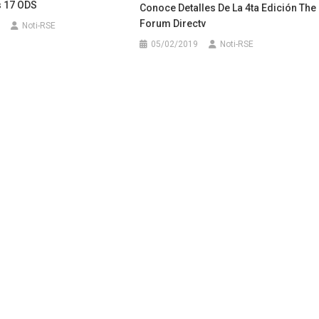
 17 ODS
Conoce Detalles De La 4ta Edición The
Forum Directv
Noti-RSE
05/02/2019
Noti-RSE