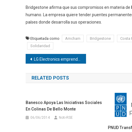
Bridgestone afirma que sus compromisos en materia de
humano. La empresa quiere tender puentes permanentes c
países donde desarrolla sus operaciones.
Etiquetada como
Amcham
Bridgestone
Costa 
Solidaridad
Navegación
LG Electronics emprendió la campaña Sonrisas LG
de
RELATED POSTS
entradas
Banesco Apoya Las Iniciativas Sociales
En Colinas De Bello Monte
06/06/2014
Noti-RSE
PNUD Trans