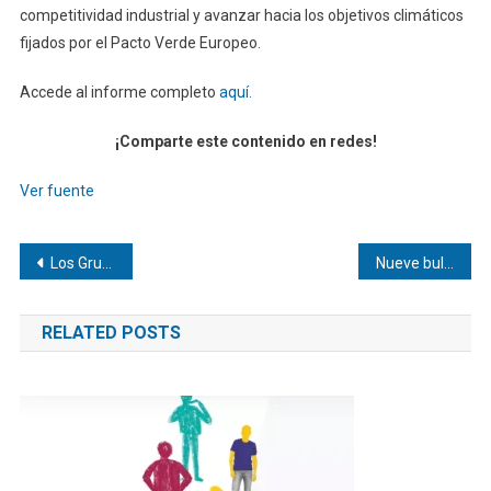
competitividad industrial y avanzar hacia los objetivos climáticos
fijados por el Pacto Verde Europeo.
Accede al informe completo
aquí.
¡Comparte este contenido en redes!
Ver fuente
Navegación
Los Grupos A, B y C definen sus clasificados a los 16avos del Mundial
Nueve bulos sobre el cáncer de próstata que pueden perjudicar tu salud
de
RELATED POSTS
entradas