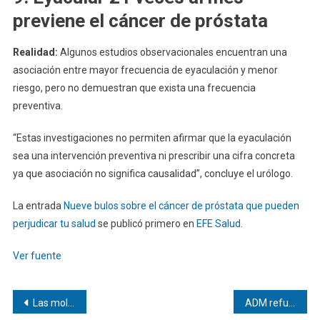
previene el cáncer de próstata
Realidad:
Algunos estudios observacionales encuentran una
asociación entre mayor frecuencia de eyaculación y menor
riesgo, pero no demuestran que exista una frecuencia
preventiva.
“Estas investigaciones no permiten afirmar que la eyaculación
sea una intervención preventiva ni prescribir una cifra concreta
ya que asociación no significa causalidad”, concluye el urólogo.
La entrada
Nueve bulos sobre el cáncer de próstata que pueden
perjudicar tu salud
se publicó primero en
EFE Salud
.
Ver fuente
Navegación
Las moléculas verdes ganan peso en la transición energética europea
ADM refuerza el rescate de alimentos con BAMX