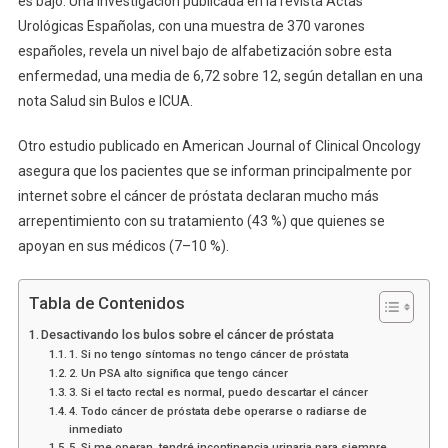
es bajo. Una investigación publicada en la revista Actas
Urológicas Españolas, con una muestra de 370 varones
españoles, revela un nivel bajo de alfabetización sobre esta
enfermedad, una media de 6,72 sobre 12, según detallan en una
nota Salud sin Bulos e ICUA.
Otro estudio publicado en American Journal of Clinical Oncology
asegura que los pacientes que se informan principalmente por
internet sobre el cáncer de próstata declaran mucho más
arrepentimiento con su tratamiento (43 %) que quienes se
apoyan en sus médicos (7–10 %).
Tabla de Contenidos
Desactivando los bulos sobre el cáncer de próstata
1. Si no tengo síntomas no tengo cáncer de próstata
2. Un PSA alto significa que tengo cáncer
3. Si el tacto rectal es normal, puedo descartar el cáncer
4. Todo cáncer de próstata debe operarse o radiarse de
inmediato
5. Si me operan, tendré incontinencia urinaria para siempre