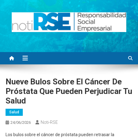
Saltar
al
contenido
Noti RSE
Noticias con sentido responsable
Nueve Bulos Sobre El Cáncer De
Próstata Que Pueden Perjudicar Tu
Salud
Salud
Noti-RSE
24/06/2026
Los bulos sobre el cáncer de próstata pueden retrasar la