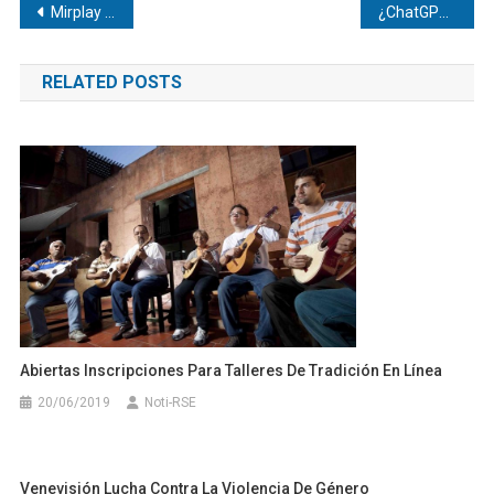
Navegación
Mirplay School presenta una nueva propuesta de mobiliario escolar
¿ChatGPT guarda datos? Qué riesgos de privacidad y seguridad se presentan, cómo podemos protegernos
de
RELATED POSTS
entradas
Abiertas Inscripciones Para Talleres De Tradición En Línea
20/06/2019
Noti-RSE
Venevisión Lucha Contra La Violencia De Género