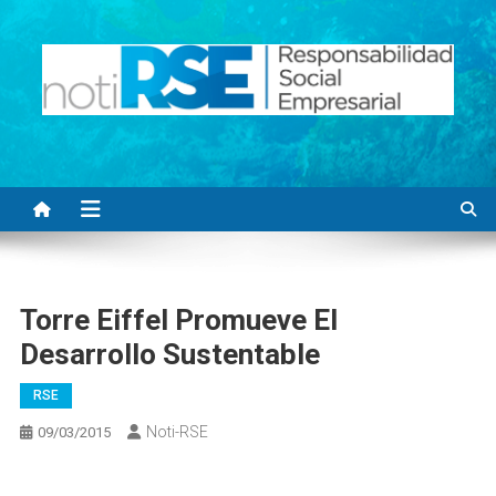
Saltar
al
contenido
Noti RSE
Noticias con sentido responsable
Torre Eiffel Promueve El
Desarrollo Sustentable
RSE
Noti-RSE
09/03/2015