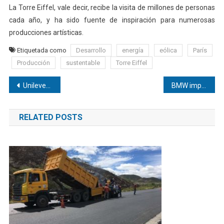
La Torre Eiffel, vale decir, recibe la visita de millones de personas
cada año, y ha sido fuente de inspiración para numerosas
producciones artísticas.
Etiquetada como
Desarrollo
energía
eólica
París
Producción
sustentable
Torre Eiffel
Navegación
Unilever procura mejoras para agricultores de Asia
BMW impulsa la movilidad eléctrica en España
de
RELATED POSTS
entradas