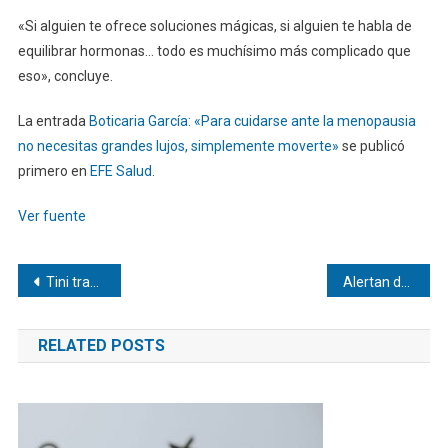
«Si alguien te ofrece soluciones mágicas, si alguien te habla de
equilibrar hormonas… todo es muchísimo más complicado que
eso», concluye.
La entrada
Boticaria García: «Para cuidarse ante la menopausia
no necesitas grandes lujos, simplemente moverte»
se publicó
primero en
EFE Salud
.
Ver fuente
Navegación
Tini traerá su tour «Futtura» al Estadio Monumental de Caracas
Alertan del riesgo por lavado de dinero y trata de personas en Mundial de fútbol
de
RELATED POSTS
entradas