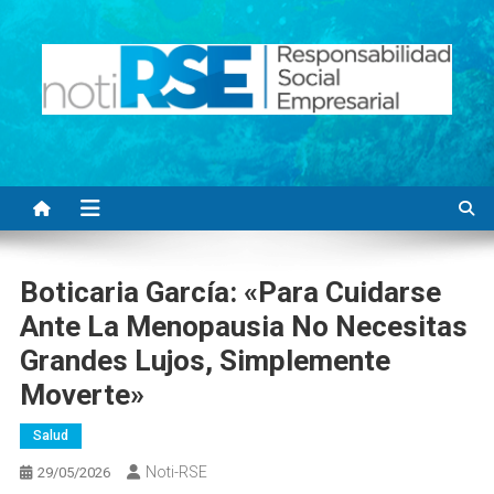
Saltar
al
contenido
Noti RSE
Noticias con sentido responsable
Boticaria García: «Para Cuidarse
Ante La Menopausia No Necesitas
Grandes Lujos, Simplemente
Moverte»
Salud
Noti-RSE
29/05/2026