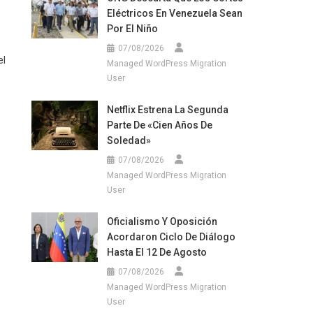
Eléctricos En Venezuela Sean
Por El Niño
07/08/2026
el
Managed WordPress Migration
User
Netflix Estrena La Segunda
Parte De «Cien Años De
Soledad»
07/08/2026
Managed WordPress Migration
User
Oficialismo Y Oposición
Acordaron Ciclo De Diálogo
Hasta El 12 De Agosto
07/08/2026
Managed WordPress Migration
User