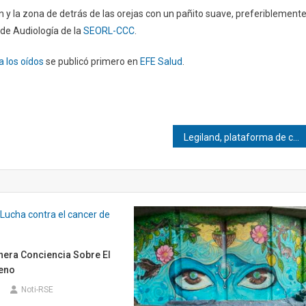
ón y la zona de detrás de las orejas con un pañito suave, preferiblement
 de Audiología de la
SEORL-CCC
.
a los oídos
se publicó primero en
EFE Salud
.
Legiland, plataforma de comprensión lectora que está logrando que los alumnos lean más (y mejor) en los colegios
era Conciencia Sobre El
eno
Noti-RSE