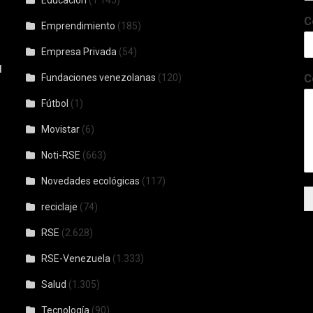
Educación
(1.145)
C
Emprendimiento
(185)
Empresa Privada
(54)
l
Fundaciones venezolanas
(120)
C
Fútbol
(1)
Movistar
(6)
Noti-RSE
(663)
Novedades ecológicas
(117)
reciclaje
(74)
RSE
(2.628)
RSE-Venezuela
(1.333)
Salud
(1.305)
Tecnología
(90)