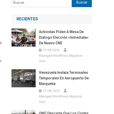
Buscar:
RECIENTES
Activistas Piden A Mesa De
Diálogo Elección «inmediata»
l
De Nuevo CNE
07/08/2026
Managed WordPress Migration
o
User
Venezuela Instala Terminales
Temporales En Aeropuerto De
Maiquetía
07/08/2026
Managed WordPress Migration
User
ONG Descarta Que Los Cortes