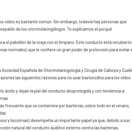
r los oídos es bastante común. Sin embargo, todavía hay personas que
espaldo de los otorrinolaringólogos. Te explicamos el porqué.
a el pabellón de la oreja con el tímpano. Este conducto está recubierto
onas normales) que le confiere un gran poder de protección para evitar e
la Sociedad Española de Otorrinolaringología y Cirugía de Cabeza y Cuell
razones las siguientes razones para no usar bastoncillos para los oídos.
nto ácido y dejan la piel del conducto desprotegida y con tendencia a
rnas.
más frecuente que se contamine por bacterias, sobre todo en el verano,
das.
grasos y lisozimas) desempeña un importante papel ya que, debido a sus
cción natural del conducto auditivo externo contra las bacterias,