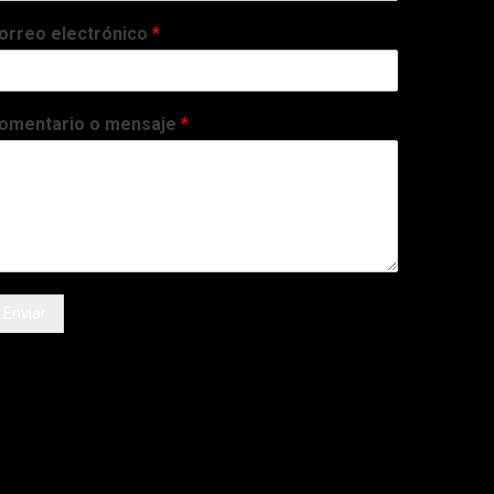
orreo electrónico
*
omentario o mensaje
*
Enviar