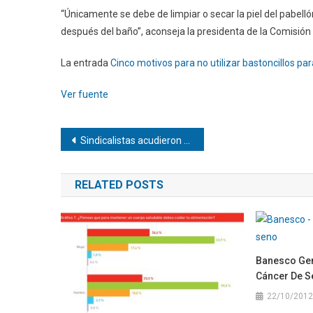
“Únicamente se debe de limpiar o secar la piel del pabell
después del baño”, aconseja la presidenta de la Comisión
La entrada
Cinco motivos para no utilizar bastoncillos par
Ver fuente
Navegación
Sindicalistas acudieron a la Embajada de EEUU para pedir elecciones en el país
de
RELATED POSTS
entradas
Banesco Gen
Cáncer De S
22/10/2012