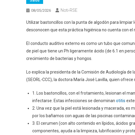
Salud
Noti-RSE
08/05/2026
Utilizar bastoncillos con la punta de algodón para limpia
desconocen que esta práctica higiénica no cuenta con el r
El conducto auditivo externo es como un tubo que comunic
de piel que tiene un Ph ligeramente ácido (de 6.1 en pers
crecimiento de bacterias y hongos.
Lo explica la presidenta de la Comisión de Audiología de 
(SEORL-CCC), la doctora María José Lavilla, quien ofrece 
1. Los bastoncillos, con el frotamiento, lesionan el ma
infectarse. Estas infecciones se denominan
otitis
exte
2. Una vez que la piel está lesionada y macerada, es 
por los bañamos con aguas de las piscinas contamina
3. El cerumen (con alto contenido en lípidos, ácidos 
componentes, ayuda a la limpieza, lubrificación y prote