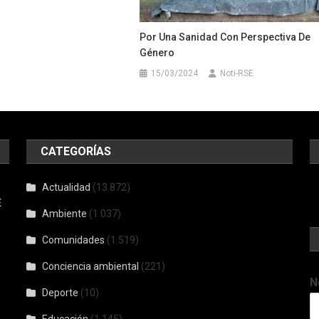
Por Una Sanidad Con Perspectiva De
Género
15/03/2024
Noti-RSE
CATEGORÍAS
Actualidad
(13.872)
E
Ambiente
(1.037)
Comunidades
(1.519)
Conciencia ambiental
(221)
N
Deporte
(10)