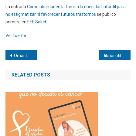
La entrada
Cómo abordar en la familia la obesidad infantil para
no estigmatizar ni favorecer futuros trastornos
se publicó
primero en
EFE Salud
.
Ver fuente
Navegación
Omar López buscará el bicampeonato con Santurce
libros útiles para casa y el aula
de
RELATED POSTS
entradas