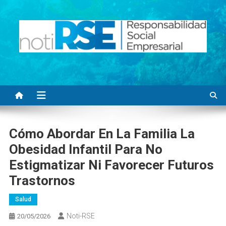
Saltar
al
contenido
Noti RSE
Noticias con sentido responsable
Cómo Abordar En La Familia La
Obesidad Infantil Para No
Estigmatizar Ni Favorecer Futuros
Trastornos
Salud
Noti-RSE
20/05/2026